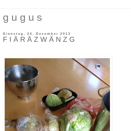
g u g u s
Dienstag, 24. Dezember 2013
F I Ä R Ä Z W Ä N Z G